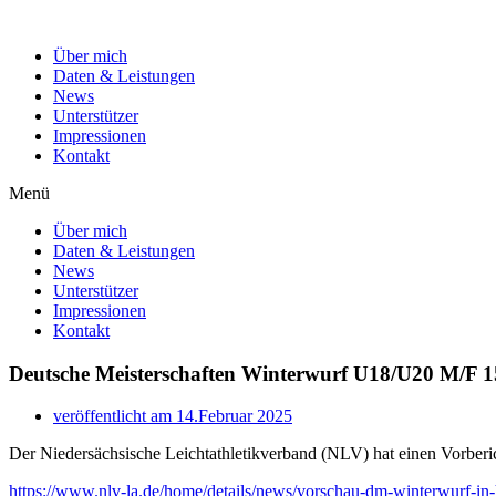
Zum
Inhalt
Über mich
wechseln
Daten & Leistungen
News
Unterstützer
Impressionen
Kontakt
Menü
Über mich
Daten & Leistungen
News
Unterstützer
Impressionen
Kontakt
Deutsche Meisterschaften Winterwurf U18/U20 M/F 15
veröffentlicht am
14.Februar 2025
Der Niedersächsische Leichtathletikverband (NLV) hat einen Vorberi
https://www.nlv-la.de/home/details/news/vorschau-dm-winterwurf-in-h