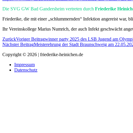
Die SVG GW Bad Gandersheim vertreten durch
Friederike Heinic
Friederike, die mit einer „schlummernden“ Infektion angereist war, b
Ihr Vereinskollege Marius Numrich, der auch Infekt geschwächt anget
Zurück
Voriger Beitrag
winner party 2025 des LSB Jugend am Olympi
Nächster Beitrag
Meisterehrung der Stadt Braunschweig am 22.05.2
Copyright © 2026 | friederike-heinichen.de
Impressum
Datenschutz